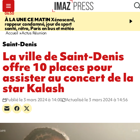
06:50
08:53
À LA UNE CE MATIN
Xénoscard,
SAINT-PAUL
Jour de S
rappeur condamné, jour de sport
2026 - bouger, s’informe
santé, rétro, Paris en bus et météo
soin de sa santé
Accueil
Actus Réunion
Saint-Denis
La ville de Saint-Denis
offre 10 places pour
assister au concert de la
star Kalash
Publié le 3 mars 2024 à 14:00
Actualisé le 3 mars 2024 à 14:56