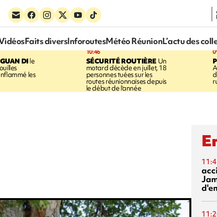
Vidéos
Faits divers
Inforoutes
Météo Réunion
L’actu des coll
10:46
0
GUAN DI
le
SÉCURITÉ ROUTIÈRE
Un
P
uilles
motard décède en juillet, 18
A
enflammé les
personnes tuées sur les
d
routes réunionnaises depuis
r
le début de l'année
En
11:4
acci
Jam
d'e
11:2