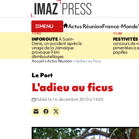
Actus Réunion
France-Monde
MENU
11:43
11:20
INFOROUTE
À Saint-
FESTIVITÉS
Denis, un accident après le
concours de no
virage de la Jamaïque
pimentées a 
provoque 9 km
papilles
d'embouteillages
Accueil
Actus Réunion
L'adieu au ficus
Le Port
L'adieu au ficus
Publié le 16 décembre 2010 à 14:05