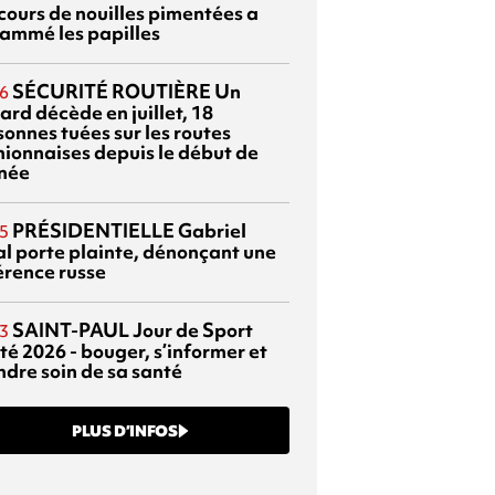
cours de nouilles pimentées a
lammé les papilles
SÉCURITÉ ROUTIÈRE
Un
6
ard décède en juillet, 18
sonnes tuées sur les routes
nionnaises depuis le début de
nnée
PRÉSIDENTIELLE
Gabriel
5
al porte plainte, dénonçant une
érence russe
SAINT-PAUL
Jour de Sport
3
té 2026 - bouger, s’informer et
ndre soin de sa santé
PLUS D’INFOS