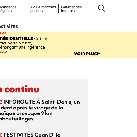
Annonces
Avis & marchés
Courrier des
légales
publics
lecteurs
ectivités
9:25
RÉSIDENTIELLE
Gabriel
ttal porte plainte,
énonçant une ingérence
usse
VOIR PLUS
 continu
INFOROUTE
À Saint-Denis, un
3
dent après le virage de la
aïque provoque 9 km
mbouteillages
FESTIVITÉS
Guan Di
le
0