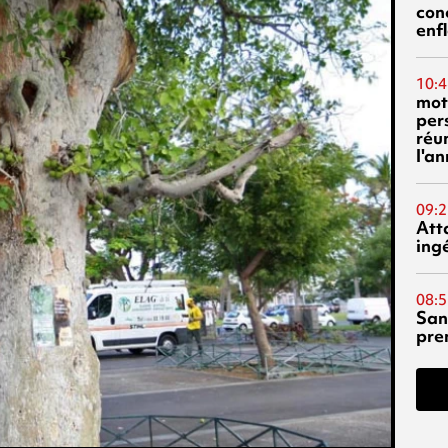
con
enf
10:4
mot
per
réu
l'a
09:2
Att
ing
08:5
San
pre