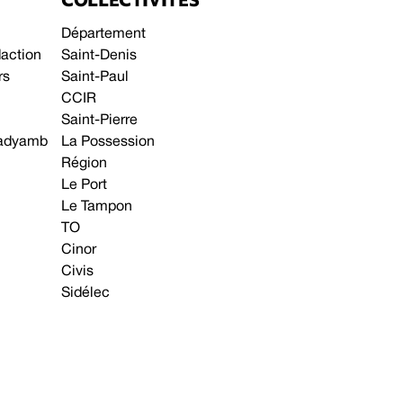
Département
daction
Saint-Denis
rs
Saint-Paul
CCIR
Saint-Pierre
 gadyamb
La Possession
Région
Le Port
Le Tampon
TO
Cinor
Civis
Sidélec
Annonces légales
Avis & Marchés publics