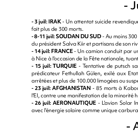
- J
- 3 juil: IRAK
- Un attentat suicide revendiq
fait plus de 300 morts.
- 8-11 juil: SOUDAN DU SUD
- Au moins 300
du président Salva Kiir et partisans de son ri
- 14 juil: FRANCE
- Un camion conduit par un
à Nice à l'occasion de la Fête nationale, tuan
- 15 juil: TURQUIE
- Tentative de putsch sa
prédicateur Fethullah Gülen, exilé aux Eta
arrêtées et plus de 100.000 limogées ou sus
- 23 juil: AFGHANISTAN
- 85 morts à Kabou
l'EI, contre une manifestation de la minorité 
- 26 juil: AERONAUTIQUE
- L'avion Solar 
avec l'énergie solaire comme unique carbura
- 