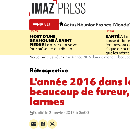
Actus Réunion
France-Monde
MENU
06:29
06:04
MORT D'UNE
SANTÉ
A La 
GRAMOUNE À SAINT-
cause de la pr
PIERRE
Le mis en cause va
femmes ont de
être présenté au tribunal
risque de per
que les mères
Accueil
Actus Réunion
L'année 2016 dans le monde : beauco
Rétrospective
L'année 2016 dans l
beaucoup de fureur,
larmes
Publié le 2 janvier 2017 à 06:00