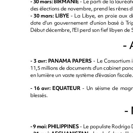
- 30 mars: BIRMANIE
- Le parti de la lauréa
des élections de novembre, prend les rênes d
- 30 mars: LIBYE
- La Libye, en proie aux 
dote d'un gouvernement d'union basé à Tripol
Début décembre, l'EI perd son fief libyen de 
- 
- 3 avr: PANAMA PAPERS
- Le Consortium in
11,5 millions de documents d'un cabinet pan
en lumière un vaste système d'évasion fiscale
- 16 avr: EQUATEUR
- Un séisme de magnit
blessés.
-
- 9 mai: PHILIPPINES
- Le populiste Rodrigo 