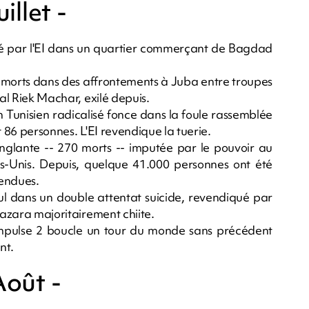
uillet -
ué par l'EI dans un quartier commerçant de Bagdad
 morts dans des affrontements à Juba entre troupes
val Riek Machar, exilé depuis.
 Tunisien radicalisé fonce dans la foule rassemblée
t 86 personnes. L'EI revendique la tuerie.
nglante -- 270 morts -- imputée par le pouvoir au
ts-Unis. Depuis, quelque 41.000 personnes ont été
pendues.
l dans un double attentat suicide, revendiqué par
hazara majoritairement chiite.
Impulse 2 boucle un tour du monde sans précédent
nt.
Août -