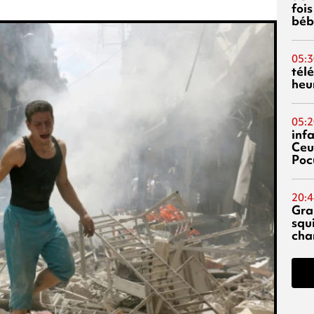
fois
béb
05:3
tél
heu
05:2
inf
Ceu
Poc
20:4
Gra
squ
cha