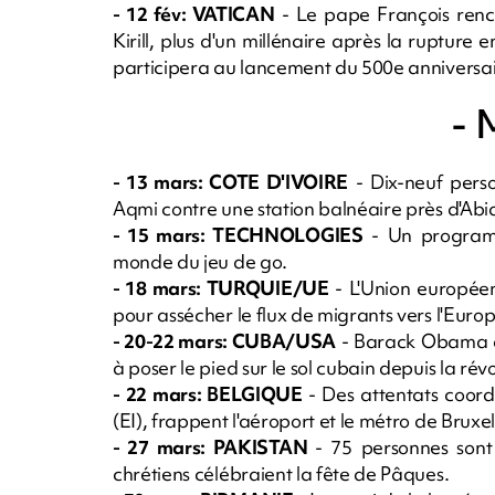
- 12 fév: VATICAN
- Le pape François renc
Kirill, plus d'un millénaire après la rupture e
participera au lancement du 500e anniversai
- 
- 13 mars: COTE D'IVOIRE
- Dix-neuf pers
Aqmi contre une station balnéaire près d'Abi
- 15 mars: TECHNOLOGIES
- Un programm
monde du jeu de go.
- 18 mars: TURQUIE/UE
- L'Union européen
pour assécher le flux de migrants vers l'Europ
- 20-22 mars: CUBA/USA
- Barack Obama de
à poser le pied sur le sol cubain depuis la rév
- 22 mars: BELGIQUE
- Des attentats coor
(EI), frappent l'aéroport et le métro de Bruxel
- 27 mars: PAKISTAN
- 75 personnes sont
chrétiens célébraient la fête de Pâques.