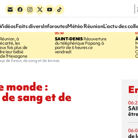
Vidéos
Faits divers
Inforoutes
Météo Réunion
L’actu des coll
05:30
0
Réunion, à
SAINT-DENIS
Réouverture
À
écarité, les
du téléphérique Papang à
M
ux fois plus de
partir de 6 heures ce
M
dre leur bébé
vendredi
C
 de l'Hexagone
O
up de fureur, de sang et de larmes
e monde :
En
 de sang et de
06:2
SAI
êtr
06:0
de 