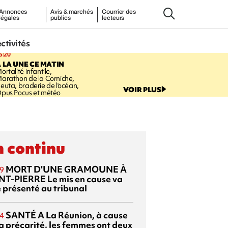
Annonces
Avis & marchés
Courrier des
légales
publics
lecteurs
ectivités
5:20
 LA UNE CE MATIN
ortalité infantile,
arathon de la Corniche,
euta, braderie de l'océan,
VOIR PLUS
pus Pocus et météo
 continu
MORT D'UNE GRAMOUNE À
9
NT-PIERRE
Le mis en cause va
e présenté au tribunal
SANTÉ
A La Réunion, à cause
4
la précarité, les femmes ont deux