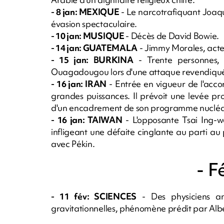
- 8 jan: MEXIQUE
- Le narcotrafiquant Joaqu
évasion spectaculaire.
- 10 jan: MUSIQUE
- Décès de David Bowie.
- 14 jan: GUATEMALA
- Jimmy Morales, acteu
- 15 jan: BURKINA
- Trente personnes, 
Ouagadougou lors d'une attaque revendiqué
- 16 jan: IRAN
- Entrée en vigueur de l'accord
grandes puissances. Il prévoit une levée pr
d'un encadrement de son programme nucléaire
- 16 jan: TAIWAN
- L'opposante Tsai Ing-w
infligeant une défaite cinglante au parti a
avec Pékin.
- F
- 11 fév: SCIENCES
- Des physiciens an
gravitationnelles, phénomène prédit par Albe