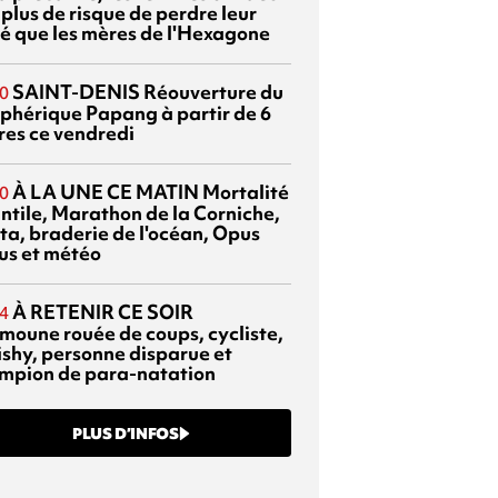
 plus de risque de perdre leur
é que les mères de l'Hexagone
SAINT-DENIS
Réouverture du
0
éphérique Papang à partir de 6
res ce vendredi
À LA UNE CE MATIN
Mortalité
0
antile, Marathon de la Corniche,
ta, braderie de l'océan, Opus
us et météo
À RETENIR CE SOIR
4
moune rouée de coups, cycliste,
ishy, personne disparue et
mpion de para-natation
PLUS D’INFOS