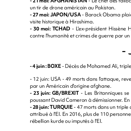
- 21 mai: AFGHANISTAN
- Le chef des talib
un tir de drone américain au Pakistan.
- 27 mai: JAPON/USA
- Barack Obama plaid
visite historique à Hiroshima.
- 30 mai: TCHAD
- L'ex-président Hissène
contre l'humanité et crimes de guerre par un 
- 
- 4 juin : BOXE
- Décès de Mohamed Ali, tripl
- 12 juin: USA - 49 morts dans l'attaque, rev
par un Américain d'origine afghane.
- 23 juin: GB/BREXIT
- Les Britanniques se
poussant David Cameron à démissionner. En ju
- 28 juin: TURQUIE
- 47 morts dans un triple a
attribué à l'EI. En 2016, plus de 110 personnes
rébellion kurde ou imputés à l'EI.