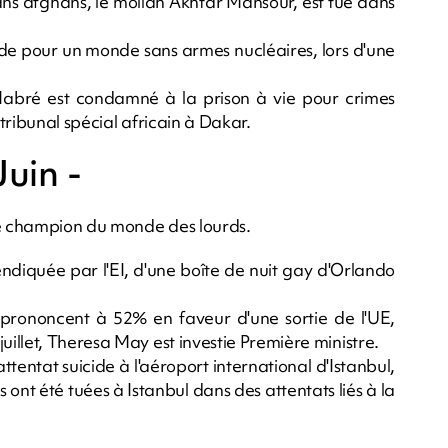
ans afghans, le mollah Akhtar Mansour, est tué dans
e pour un monde sans armes nucléaires, lors d'une
 Habré est condamné à la prison à vie pour crimes
tribunal spécial africain à Dakar.
Juin -
e champion du monde des lourds.
endiquée par l'EI, d'une boîte de nuit gay d'Orlando
 prononcent à 52% en faveur d'une sortie de l'UE,
illet, Theresa May est investie Première ministre.
ttentat suicide à l'aéroport international d'Istanbul,
 ont été tuées à Istanbul dans des attentats liés à la