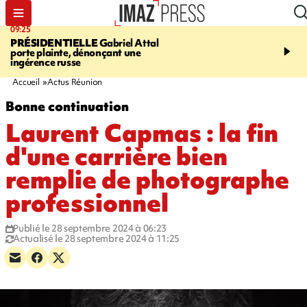
09:25
11:43
PRÉSIDENTIELLE
Gabriel Attal
INFOROUTE
À Saint-D
porte plainte, dénonçant une
accident après le virage 
ingérence russe
Jamaïque provoque 9 
d'embouteillages
Accueil
Actus Réunion
Bonne continuation
Laurent Capmas : la fin
d'une carrière bien
remplie de photographe
professionnel
Publié le 28 septembre 2024 à 06:23
Actualisé le 28 septembre 2024 à 11:25