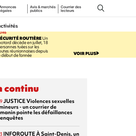
Annonces
Avis & marchés
Courrier des
légales
publics
lecteurs
ectivités
0:46
ÉCURITÉ ROUTIÈRE
Un
otard décède en juillet, 18
ersonnes tuées sur les
outes réunionnaises depuis
VOIR PLUS
e début de l'année
 continu
JUSTICE
Violences sexuelles
9
mineurs - un courrier de
manin pointe les défaillances
 enquêtes
INFOROUTE
À Saint-Denis, un
3