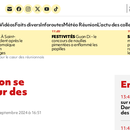
Vidéos
Faits divers
Inforoutes
Météo Réunion
L’actu des coll
11:20
1
E
À Saint-
FESTIVITÉS
Guan Di - le
S
dent après le
concours de nouilles
m
Jamaïque
pimentées a enflammé les
p
m
papilles
r
ges
l
ur le cœur des réunionnais
on se
En
ur des
13:4
sur 
Dar
des
 septembre 2024 à 16:51
11:4