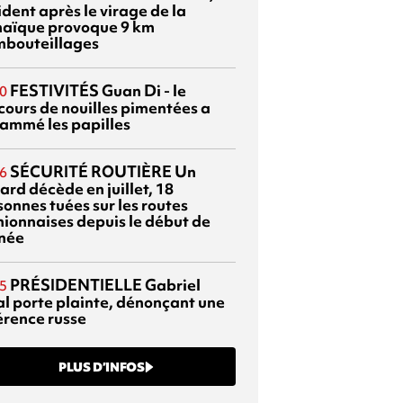
dent après le virage de la
aïque provoque 9 km
mbouteillages
FESTIVITÉS
Guan Di - le
0
cours de nouilles pimentées a
lammé les papilles
SÉCURITÉ ROUTIÈRE
Un
6
ard décède en juillet, 18
sonnes tuées sur les routes
nionnaises depuis le début de
nnée
PRÉSIDENTIELLE
Gabriel
5
al porte plainte, dénonçant une
érence russe
PLUS D’INFOS