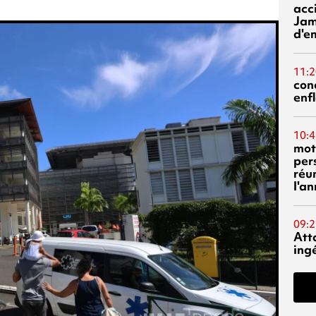
acci
Jam
d'e
11:2
con
enf
10:4
mot
per
réu
l'a
09:2
Att
ing