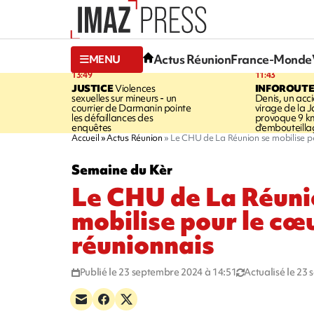
Actus Réunion
France-Monde
MENU
13:49
11:43
JUSTICE
Violences
INFOROUT
sexuelles sur mineurs - un
Denis, un acci
courrier de Darmanin pointe
virage de la 
les défaillances des
provoque 9 k
enquêtes
d'embouteilla
Accueil
Actus Réunion
Le CHU de La Réunion se mobilise po
Semaine du Kèr
Le CHU de La Réuni
mobilise pour le cœ
réunionnais
Publié le 23 septembre 2024 à 14:51
Actualisé le 23