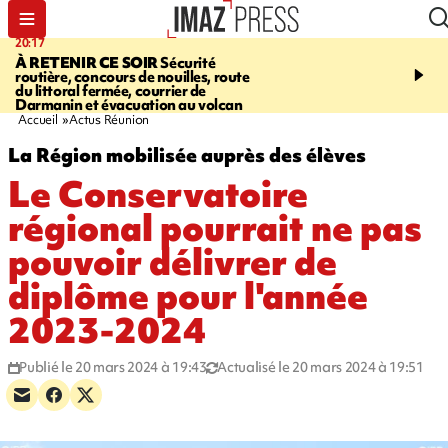
20:17
08:26
À RETENIR CE SOIR
Sécurité
SALAZIE
Cascade blanc
routière, concours de nouilles, route
rencontre d'un géant d
du littoral fermée, courrier de
Photos et vidéos sur notr
Darmanin et évacuation au volcan
Accueil
Actus Réunion
La Région mobilisée auprès des élèves
Le Conservatoire
régional pourrait ne pas
pouvoir délivrer de
diplôme pour l'année
2023-2024
Publié le 20 mars 2024 à 19:43
Actualisé le 20 mars 2024 à 19:51