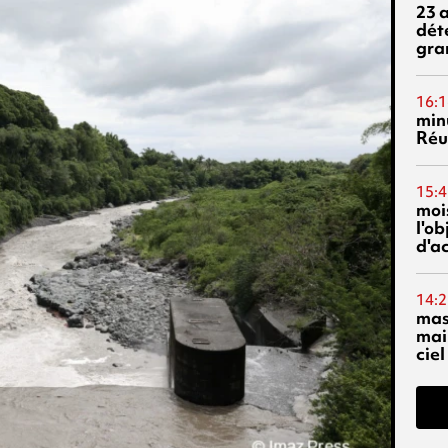
23 
dét
gra
16:1
min
Réu
15:4
mois
l'o
d'ac
14:2
mas
mai
ciel