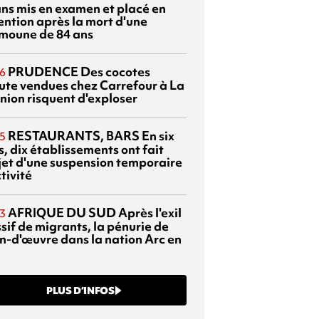
ans mis en examen et placé en
ention après la mort d'une
moune de 84 ans
PRUDENCE
Des cocotes
6
ute vendues chez Carrefour à La
nion risquent d'exploser
RESTAURANTS, BARS
En six
5
, dix établissements ont fait
bjet d'une suspension temporaire
tivité
AFRIQUE DU SUD
Après l'exil
3
sif de migrants, la pénurie de
n-d'œuvre dans la nation Arc en
PLUS D’INFOS