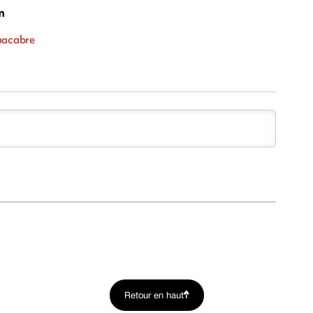
m
 macabre
Retour en haut