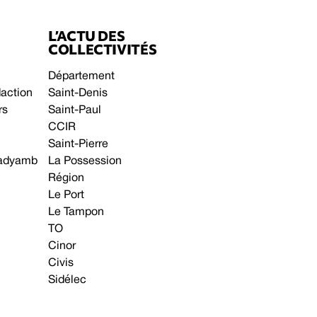
L’ACTU DES
COLLECTIVITÉS
Département
daction
Saint-Denis
rs
Saint-Paul
CCIR
Saint-Pierre
 gadyamb
La Possession
Région
Le Port
Le Tampon
TO
Cinor
Civis
Sidélec