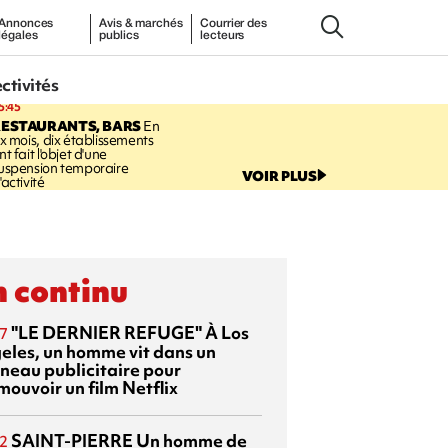
Annonces
Avis & marchés
Courrier des
légales
publics
lecteurs
ectivités
5:45
RESTAURANTS, BARS
En
ix mois, dix établissements
nt fait l'objet d'une
uspension temporaire
VOIR PLUS
'activité
 continu
"LE DERNIER REFUGE"
À Los
7
eles, un homme vit dans un
neau publicitaire pour
mouvoir un film Netflix
SAINT-PIERRE
Un homme de
2