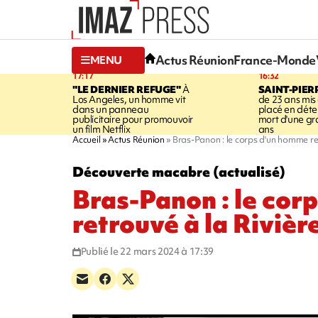
Actus Réunion
France-Monde
MENU
17:17
16:32
"LE DERNIER REFUGE"
À
SAINT-PIER
Los Angeles, un homme vit
de 23 ans mis
dans un panneau
placé en déte
publicitaire pour promouvoir
mort d'une g
un film Netflix
ans
Accueil
Actus Réunion
Bras-Panon : le corps d'un homme re
Découverte macabre (actualisé)
Bras-Panon : le cor
retrouvé à la Rivièr
Publié le 22 mars 2024 à 17:39