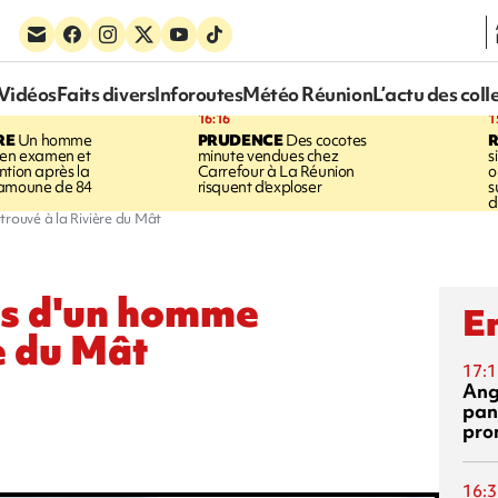
Vidéos
Faits divers
Inforoutes
Météo Réunion
L’actu des coll
16:16
1
RE
Un homme
PRUDENCE
Des cocotes
 en examen et
minute vendues chez
s
ntion après la
Carrefour à La Réunion
o
ramoune de 84
risquent d'exploser
s
d
trouvé à la Rivière du Mât
ps d'un homme
En
e du Mât
17:1
Ang
pan
pro
16:3