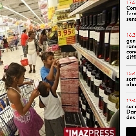
17:5
Corn
fer
sen
16:3
gen
ran
con
diff
15:4
sor
aba
13:4
sur 
Dar
des