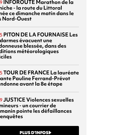
INFOROUTE
Marathon de la
9
iche - la route du Littoral
mée ce dimanche matin dans le
s Nord-Ouest
PITON DE LA FOURNAISE
Les
5
darmes évacuent une
donneuse blessée, dans des
ditions météorologiques
iciles
TOUR DE FRANCE
La lauréate
5
tante Pauline Ferrand-Prévot
ndonne avant la 8e étape
JUSTICE
Violences sexuelles
9
mineurs - un courrier de
manin pointe les défaillances
 enquêtes
PLUS D’INFOS