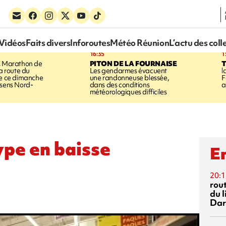
Vidéos
Faits divers
Inforoutes
Météo Réunion
L’actu des coll
16:35
1
E
Marathon de
PITON DE LA FOURNAISE
la route du
Les gendarmes évacuent
l
ée ce dimanche
une randonneuse blessée,
F
 sens Nord-
dans des conditions
a
météorologiques difficiles
ype en baisse
En
20:1
rout
du l
Dar