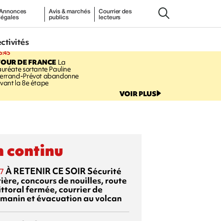
Annonces
Avis & marchés
Courrier des
légales
publics
lecteurs
ectivités
5:45
TOUR DE FRANCE
La
auréate sortante Pauline
errand-Prévot abandonne
vant la 8e étape
VOIR PLUS
 continu
À RETENIR CE SOIR
Sécurité
7
ière, concours de nouilles, route
ittoral fermée, courrier de
manin et évacuation au volcan