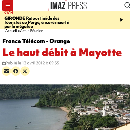
09:14
13:09
GIRONDE
Retour timide des
CONFLIT
Des échanges
touristes au Porge, encore meurtri
font cinq morts en Ukrai
par le mégafeu
Russie
Accueil
Actus Réunion
France Télécom - Orange
Le haut débit à Mayotte
Publié le 13 avril 2012 à 09:55