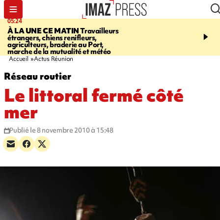
05:24
07:05
À LA UNE CE MATIN
Travailleurs
ETANG-SALÉ
Des chien
étrangers, chiens renifleurs,
mobilisés pour traquer le
agriculteurs, braderie au Port,
d'eau potable. Les vidéo
marche de la mutualité et météo
retrouver sur notre site
Accueil
Actus Réunion
Réseau routier
Le littoral fermé côté
mer
Publié le 8 novembre 2010 à 15:48