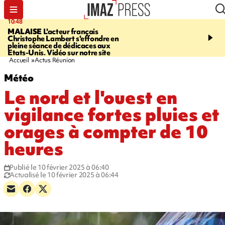
10:48
13:48
MALAISE
L'acteur français
CHALEUR
Record en E
Christophe Lambert s'effondre en
l'Ouest pour le début de 
pleine séance de dédicaces aux
Etats-Unis. Vidéo sur notre site
Accueil
Actus Réunion
Météo
Le nord et l'ouest en
vigilance fortes pluies et
orages à compter de 10
heures
Publié le 10 février 2025 à 06:40
Actualisé le 10 février 2025 à 06:44