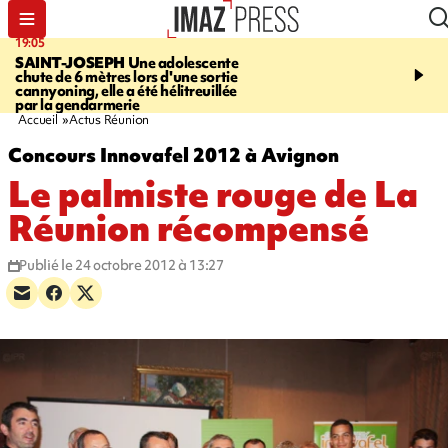
19:05
20:44
SAINT-JOSEPH
Une adolescente
À RETENIR CE SOIR
G
chute de 6 mètres lors d'une sortie
rouée de coups, cycliste,
cannyoning, elle a été hélitreuillée
personne disparue et c
par la gendarmerie
para-natation
Accueil
Actus Réunion
Concours Innovafel 2012 à Avignon
Le palmiste rouge de La
Réunion récompensé
Publié le 24 octobre 2012 à 13:27