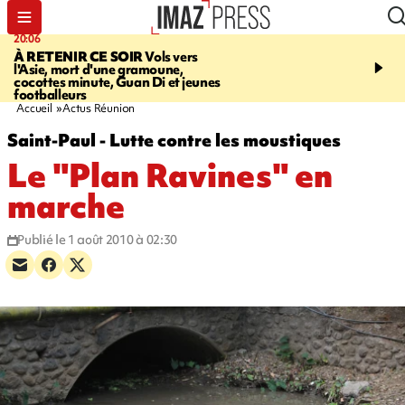
20:06
07:22
À RETENIR CE SOIR
Vols vers
JUSTICE
Le rappeur M
l'Asie, mort d'une gramoune,
Squale condamné à deu
cocottes minute, Guan Di et jeunes
des violences sur deux
footballeurs
Accueil
Actus Réunion
Saint-Paul - Lutte contre les moustiques
Le "Plan Ravines" en
marche
Publié le 1 août 2010 à 02:30