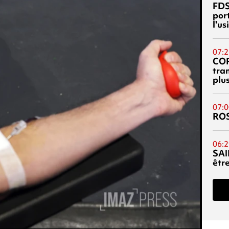
FDS
port
l'u
07:2
CO
tra
plu
07:0
RO
06:2
SAI
êtr