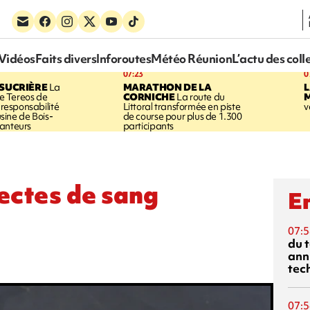
Vidéos
Faits divers
Inforoutes
Météo Réunion
L’actu des coll
07:23
0
SUCRIÈRE
La
MARATHON DE LA
 Tereos de
CORNICHE
La route du
a responsabilité
Littoral transformée en piste
v
'usine de Bois-
de course pour plus de 1.300
anteurs
participants
lectes de sang
En
07:5
du 
ann
tec
07:5