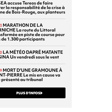
EA accuse Tereos de faire
er la responsabilité de la crise à
sine de Bois-Rouge, aux planteurs
MARATHON DE LA
3
RNICHE
La route du Littoral
nsformée en piste de course pour
s de 1.300 participants
LA MÉTÉO DAPRÉ MATANTE
0
SINA
Un vendredi sous le vent
MORT D'UNE GRAMOUNE À
9
NT-PIERRE
Le mis en cause va
e présenté au tribunal
PLUS D’INFOS