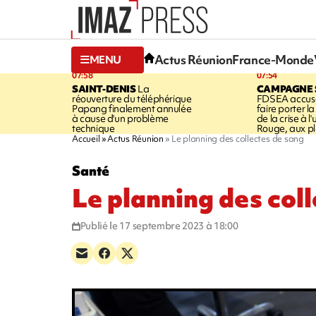
Actus Réunion
France-Monde
MENU
07:58
07:54
SAINT-DENIS
La
CAMPAGNE 
réouverture du téléphérique
FDSEA accuse
Papang finalement annulée
faire porter l
à cause d'un problème
de la crise à l
technique
Rouge, aux pl
Accueil
Actus Réunion
Le planning des collectes de sang
Santé
Le planning des col
Publié le 17 septembre 2023 à 18:00