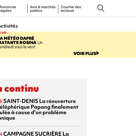
Annonces
Avis & marchés
Courrier des
légales
publics
lecteurs
ectivités
7:00
LA MÉTÉO DAPRÉ
MATANTE ROSINA
Un
endredi sous le vent
VOIR PLUS
 continu
SAINT-DENIS
La réouverture
8
téléphérique Papang finalement
ulée à cause d'un problème
hnique
CAMPAGNE SUCRIÈRE
La
4