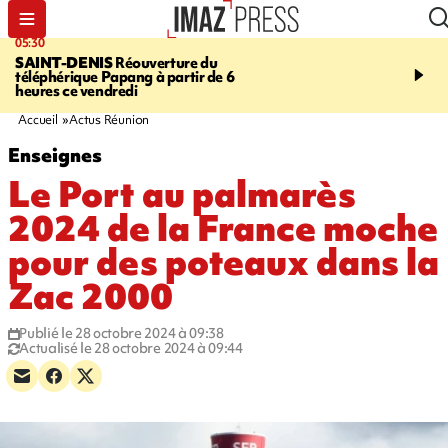
05:30
07:00
SAINT-DENIS
Réouverture du
LA MÉTÉO DAPRÉ M
téléphérique Papang à partir de 6
ROSINA
Un vendredi so
heures ce vendredi
Accueil
Actus Réunion
Enseignes
Le Port au palmarès
2024 de la France moche
pour des poteaux dans la
Zac 2000
Publié le 28 octobre 2024 à 09:38
Actualisé le 28 octobre 2024 à 09:44