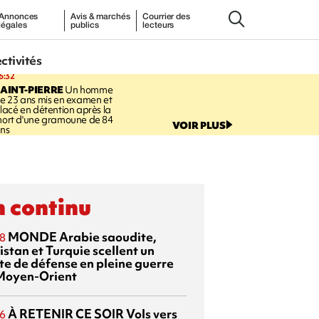
Annonces
Avis & marchés
Courrier des
légales
publics
lecteurs
ectivités
6:32
AINT-PIERRE
Un homme
e 23 ans mis en examen et
lacé en détention après la
ort d'une gramoune de 84
VOIR PLUS
ns
 continu
MONDE
Arabie saoudite,
8
istan et Turquie scellent un
te de défense en pleine guerre
Moyen-Orient
À RETENIR CE SOIR
Vols vers
6