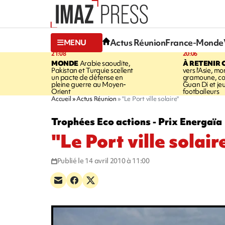
Actus Réunion
France-Monde
MENU
21:08
20:06
MONDE
Arabie saoudite,
À RETENIR 
Pakistan et Turquie scellent
vers l'Asie, mo
un pacte de défense en
gramoune, co
pleine guerre au Moyen-
Guan Di et je
Orient
footballeurs
Accueil
Actus Réunion
"Le Port ville solaire"
Trophées Eco actions - Prix Energaïa
"Le Port ville solair
Publié le 14 avril 2010 à 11:00