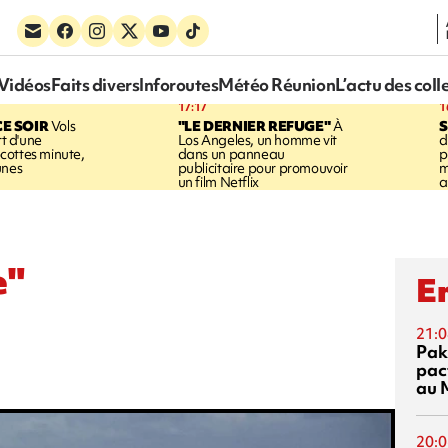
Vidéos
Faits divers
Inforoutes
Météo Réunion
L’actu des coll
17:17
1
CE SOIR
Vols
"LE DERNIER REFUGE"
À
S
rt d'une
Los Angeles, un homme vit
d
cottes minute,
dans un panneau
p
unes
publicitaire pour promouvoir
m
un film Netflix
a
e"
En
21:0
Pak
pac
au 
20:0