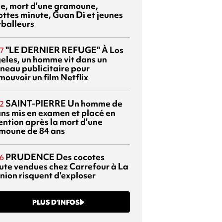
sie, mort d'une gramoune,
ottes minute, Guan Di et jeunes
tballeurs
"LE DERNIER REFUGE"
À Los
7
eles, un homme vit dans un
neau publicitaire pour
mouvoir un film Netflix
SAINT-PIERRE
Un homme de
2
ans mis en examen et placé en
ention après la mort d'une
moune de 84 ans
PRUDENCE
Des cocotes
6
ute vendues chez Carrefour à La
nion risquent d'exploser
PLUS D’INFOS