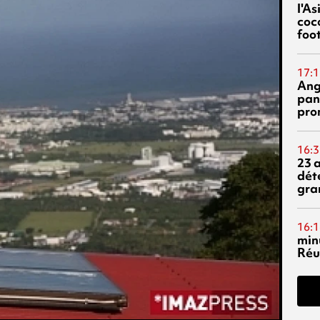
l'A
coc
foo
17:1
Ang
pan
pro
16:3
23 
dét
gra
16:1
min
Réu