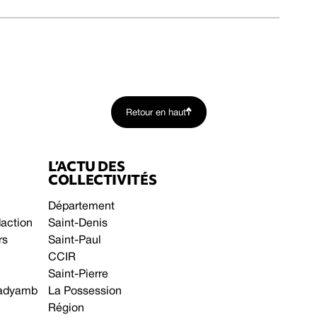
Retour en haut
L’ACTU DES
COLLECTIVITÉS
Département
daction
Saint-Denis
rs
Saint-Paul
CCIR
Saint-Pierre
 gadyamb
La Possession
Région