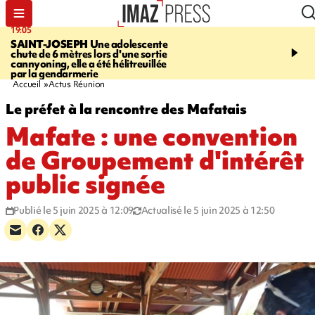
19:05
20:44
SAINT-JOSEPH
Une adolescente
À RETENIR CE SOIR
G
chute de 6 mètres lors d'une sortie
rouée de coups, cycliste,
cannyoning, elle a été hélitreuillée
personne disparue et c
par la gendarmerie
para-natation
Accueil
Actus Réunion
Le préfet à la rencontre des Mafatais
Mafate : une convention
de Groupement d'intérêt
public signée
Publié le 5 juin 2025 à 12:09
Actualisé le 5 juin 2025 à 12:50