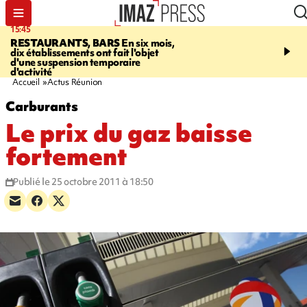
15:45
17:17
RESTAURANTS, BARS
En six mois,
"LE DERNIER REFUG
dix établissements ont fait l'objet
Angeles, un homme vit 
d'une suspension temporaire
panneau publicitaire po
d'activité
promouvoir un film Netf
Accueil
Actus Réunion
Carburants
Le prix du gaz baisse
fortement
Publié le 25 octobre 2011 à 18:50