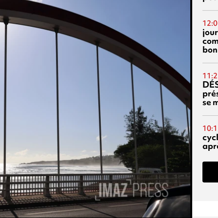
12:0
jou
com
bon
11:2
DÉS
prés
se m
10:1
cyc
aprè