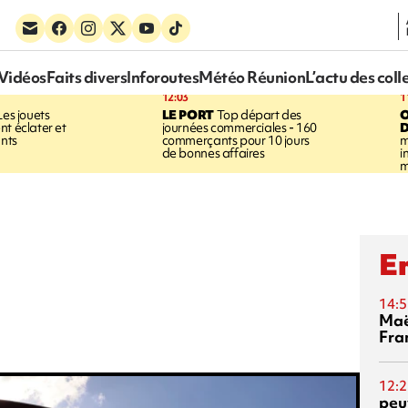
Vidéos
Faits divers
Inforoutes
Météo Réunion
L’actu des coll
12:03
1
es jouets
LE PORT
Top départ des
nt éclater et
journées commerciales - 160
D
ants
commerçants pour 10 jours
m
de bonnes affaires
i
m
En
14:5
Maë
Fra
12:2
peuv