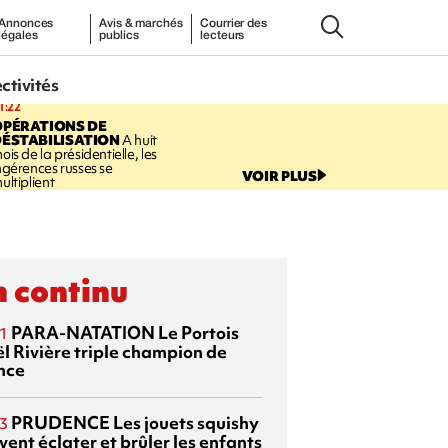
Annonces
Avis & marchés
Courrier des
légales
publics
lecteurs
ectivités
1:22
OPÉRATIONS DE
ÉSTABILISATION
A huit
ois de la présidentielle, les
ngérences russes se
VOIR PLUS
ultiplient
 continu
PARA-NATATION
Le Portois
1
l Rivière triple champion de
nce
PRUDENCE
Les jouets squishy
3
ent éclater et brûler les enfants