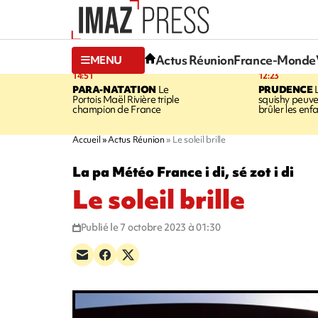
Actus Réunion
France-Monde
MENU
14:51
12:23
PARA-NATATION
Le
PRUDENCE
L
Portois Maël Rivière triple
squishy peuve
champion de France
brûler les enf
Accueil
Actus Réunion
Le soleil brille
La pa Météo France i di, sé zot i di
Le soleil brille
Publié le 7 octobre 2023 à 01:30