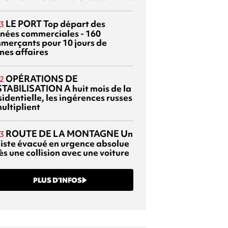
LE PORT
Top départ des
3
rnées commerciales - 160
merçants pour 10 jours de
nes affaires
OPÉRATIONS DE
2
TABILISATION
A huit mois de la
identielle, les ingérences russes
ultiplient
ROUTE DE LA MONTAGNE
Un
3
liste évacué en urgence absolue
s une collision avec une voiture
PLUS D’INFOS