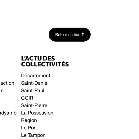
Retour en haut
L’ACTU DES
COLLECTIVITÉS
Département
daction
Saint-Denis
rs
Saint-Paul
CCIR
Saint-Pierre
 gadyamb
La Possession
Région
Le Port
Le Tampon