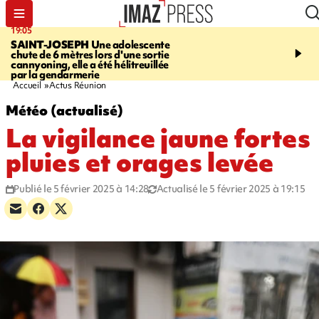
19:05
20:44
SAINT-JOSEPH
Une adolescente
À RETENIR CE SOIR
G
chute de 6 mètres lors d'une sortie
rouée de coups, cycliste,
cannyoning, elle a été hélitreuillée
personne disparue et c
par la gendarmerie
para-natation
Accueil
Actus Réunion
Météo (actualisé)
La vigilance jaune fortes
pluies et orages levée
Publié le 5 février 2025 à 14:28
Actualisé le 5 février 2025 à 19:15