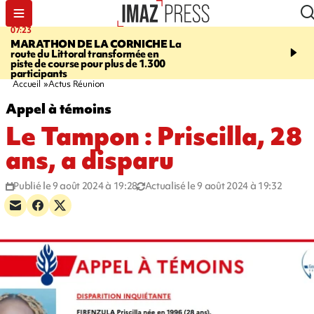
07:23
08:37
MARATHON DE LA CORNICHE
La
SAINT-DENIS
Lancemen
route du Littoral transformée en
braderie de l'océan pour
piste de course pour plus de 1.300
pouvoir d'achat des fami
participants
soutenir les commerçan
Accueil
Actus Réunion
Appel à témoins
Le Tampon : Priscilla, 28
ans, a disparu
Publié le 9 août 2024 à 19:28
Actualisé le 9 août 2024 à 19:32