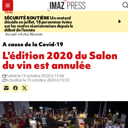
10:46
13:49
SÉCURITÉ ROUTIÈRE
Un motard
JUSTICE
Violences sexu
décède en juillet, 18 personnes tuées
mineurs - un courrier d
sur les routes réunionnaises depuis le
pointe les défaillances 
début de l'année
Accueil
Actus Réunion
A cause de la Covid-19
L'édition 2020 du Salon
du vin est annulée
Publié le 15 octobre 2020 à 13:44
Actualisé le 15 octobre 2020 à 15:32