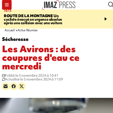
10:13
12:23
ROUTE DE LA MONTAGNE
Un
PRUDENCE
Les jouets
cycliste évacué en urgence absolue
peuvent éclater et brûler
après une collision avec une voiture
Accueil
Actus Réunion
Sécheresse
Les Avirons : des
coupures d'eau ce
mercredi
Publié le 5 novembre 2024 à 10:41
Actualisé le 5 novembre 2024 à 11:09