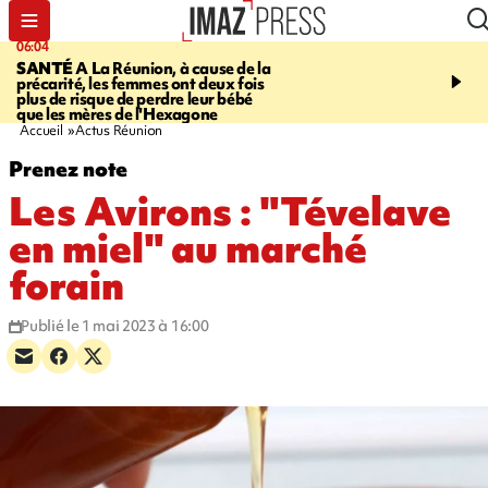
06:04
07:23
SANTÉ
A La Réunion, à cause de la
MARATHON DE LA C
précarité, les femmes ont deux fois
route du Littoral transf
plus de risque de perdre leur bébé
piste de course pour plu
que les mères de l'Hexagone
participants
Accueil
Actus Réunion
Prenez note
Les Avirons : "Tévelave
en miel" au marché
forain
Publié le 1 mai 2023 à 16:00