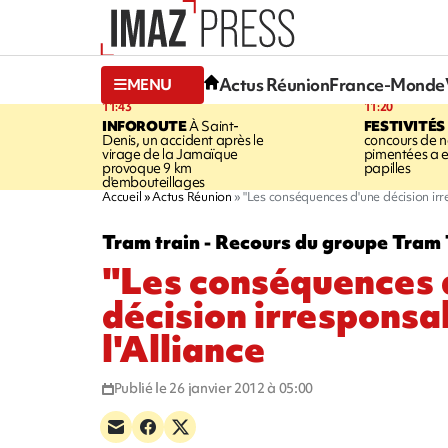
Actus Réunion
France-Monde
MENU
11:43
11:20
INFOROUTE
À Saint-
FESTIVITÉS
Denis, un accident après le
concours de no
virage de la Jamaïque
pimentées a 
provoque 9 km
papilles
d'embouteillages
Accueil
Actus Réunion
"Les conséquences d'une décision irre
Tram train - Recours du groupe Tram T
"Les conséquences 
décision irresponsa
l'Alliance
Publié le 26 janvier 2012 à 05:00