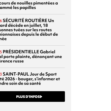
cours de nouilles pimentées a
lammé les papilles
SÉCURITÉ ROUTIÈRE
Un
6
ard décède en juillet, 18
sonnes tuées sur les routes
nionnaises depuis le début de
nnée
PRÉSIDENTIELLE
Gabriel
5
al porte plainte, dénonçant une
érence russe
SAINT-PAUL
Jour de Sport
3
té 2026 - bouger, s’informer et
ndre soin de sa santé
PLUS D’INFOS