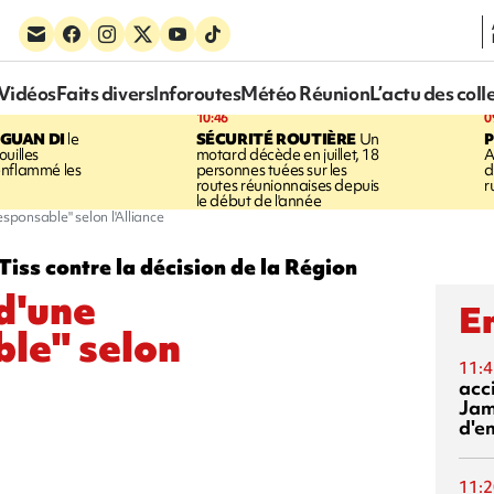
Vidéos
Faits divers
Inforoutes
Météo Réunion
L’actu des coll
10:46
0
GUAN DI
le
SÉCURITÉ ROUTIÈRE
Un
P
uilles
motard décède en juillet, 18
A
enflammé les
personnes tuées sur les
d
routes réunionnaises depuis
r
le début de l'année
sponsable" selon l'Alliance
iss contre la décision de la Région
d'une
En
ble" selon
11:4
acci
Jam
d'e
11:2