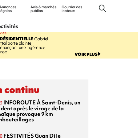
Annonces
Avis & marchés
Courrier des
légales
publics
lecteurs
ectivités
9:25
RÉSIDENTIELLE
Gabriel
ttal porte plainte,
énonçant une ingérence
usse
VOIR PLUS
 continu
INFOROUTE
À Saint-Denis, un
3
dent après le virage de la
aïque provoque 9 km
mbouteillages
FESTIVITÉS
Guan Di
le
0