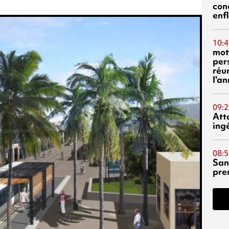
con
enf
10:4
mot
per
réu
l'a
09:2
Att
ing
08:5
San
pre