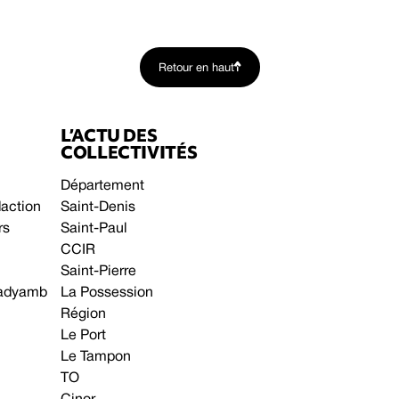
Retour en haut
L’ACTU DES
COLLECTIVITÉS
Département
daction
Saint-Denis
rs
Saint-Paul
CCIR
Saint-Pierre
 gadyamb
La Possession
Région
Le Port
Le Tampon
TO