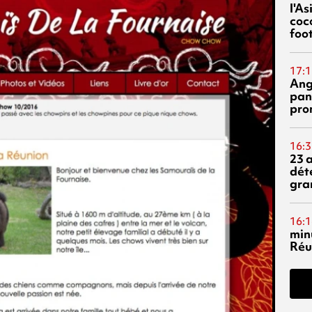
l'A
coc
foo
17:1
Ang
pan
pro
16:3
23 
dét
gra
16:1
min
Réu