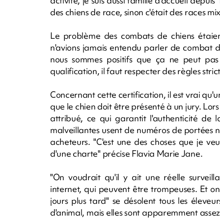
activité, je suis aussi famille d'accueil depuis
des chiens de race, sinon c'était des races mix
Le problème des combats de chiens étaient
n'avions jamais entendu parler de combat de
nous sommes positifs que ça ne peut pas ê
qualification, il faut respecter des règles stri
Concernant cette certification, il est vrai qu
que le chien doit être présenté à un jury. Lor
attribué, ce qui garantit l'authenticité d
malveillantes usent de numéros de portées n
acheteurs. "C'est une des choses que je ve
d'une charte" précise Flavia Marie Jane.
"On voudrait qu'il y ait une réelle survei
internet, qui peuvent être trompeuses. Et on
jours plus tard" se désolent tous les éleveu
d'animal, mais elles sont apparemment assez