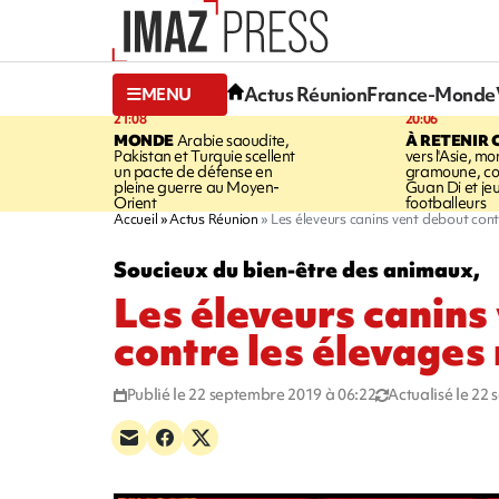
Actus Réunion
France-Monde
MENU
21:08
20:06
MONDE
Arabie saoudite,
À RETENIR 
Pakistan et Turquie scellent
vers l'Asie, mo
un pacte de défense en
gramoune, co
pleine guerre au Moyen-
Guan Di et je
Orient
footballeurs
Accueil
Actus Réunion
Les éleveurs canins vent debout con
Soucieux du bien-être des animaux,
Les éleveurs canins
contre les élevages
Publié le 22 septembre 2019 à 06:22
Actualisé le 22