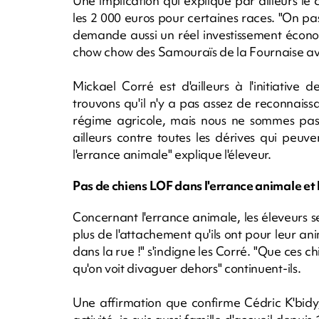
Une implication qui explique par ailleurs le
les 2 000 euros pour certaines races. "On passe
demande aussi un réel investissement économ
chow chow des Samouraïs de la Fournaise av
Mickael Corré est d'ailleurs à l'initiative 
trouvons qu'il n'y a pas assez de reconnaissa
régime agricole, mais nous ne sommes pas 
ailleurs contre toutes les dérives qui peu
l'errance animale" explique l'éleveur.
Pas de chiens LOF dans l'errance animale et
Concernant l'errance animale, les éleveurs se 
plus de l'attachement qu'ils ont pour leur anima
dans la rue !" s'indigne les Corré. "Que ces ch
qu'on voit divaguer dehors" continuent-ils.
Une affirmation que confirme Cédric K'bid