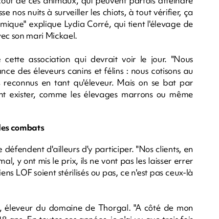
 coût de ces animaux, qui peuvent parfois atteindre
 nos nuits à surveiller les chiots, à tout vérifier, ça
ique" explique Lydia Corré, qui tient l'élevage de
ec son mari Mickael.
de cette association qui devrait voir le jour. "Nous
nce des éleveurs canins et félins : nous cotisons au
reconnus en tant qu'éleveur. Mais on se bat par
vent exister, comme les élevages marrons ou même
 les combats
défendent d'ailleurs d'y participer. "Nos clients, en
l, y ont mis le prix, ils ne vont pas les laisser errer
iens LOF soient stérilisés ou pas, ce n'est pas ceux-là
y, éleveur du domaine de Thorgal. "A côté de mon