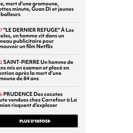
sie, mort d'une gramoune,
ottes minute, Guan Di et jeunes
tballeurs
"LE DERNIER REFUGE"
À Los
7
eles, un homme vit dans un
neau publicitaire pour
mouvoir un film Netflix
SAINT-PIERRE
Un homme de
2
ans mis en examen et placé en
ention après la mort d'une
moune de 84 ans
PRUDENCE
Des cocotes
6
ute vendues chez Carrefour à La
nion risquent d'exploser
PLUS D’INFOS