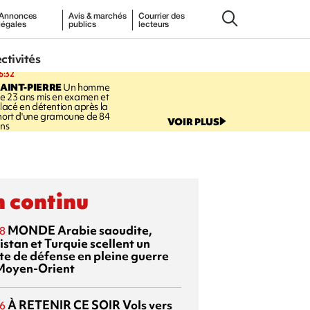
Annonces
Avis & marchés
Courrier des
légales
publics
lecteurs
ectivités
6:32
AINT-PIERRE
Un homme
e 23 ans mis en examen et
lacé en détention après la
ort d'une gramoune de 84
VOIR PLUS
ns
 continu
MONDE
Arabie saoudite,
8
istan et Turquie scellent un
te de défense en pleine guerre
Moyen-Orient
À RETENIR CE SOIR
Vols vers
6