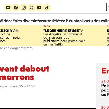
Vidéos
Faits divers
Inforoutes
Météo Réunion
L’actu des coll
17:17
1
CE SOIR
Vols
"LE DERNIER REFUGE"
À
S
rt d'une
Los Angeles, un homme vit
d
cottes minute,
dans un panneau
p
unes
publicitaire pour promouvoir
m
un film Netflix
a
tre les élevages marrons
 vent debout
En
 marrons
21:0
Pak
 septembre 2019 à 12:57
pac
au 
20:0