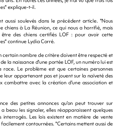
 18 ans. En toutes ces années, je n'ai vu que trois fois
es" explique-t-il.
 aussi soulevés dans le précédent article. "Nous
 chiens à La Réunion, ce qui nous a horrifié, mais
tre des chiens certifiés LOF : pour avoir cette
ctes" continue Lydia Corré.
'un certain nombre de critère doivent être respecté et
s de la naissance d'une portée LOF, un numéro lui est
e la race. Le problème est que certaines personnes
e leur appartenant pas et jouent sur la naïveté des
ux combattre avec la création d'une association et
llance des petites annonces qu'on peut trouver sur
 a beau les signaler, elles réapparaissent quelques
rs interrogés. Les lois existent en matière de vente
 facilement contournées. "Certains mettent aussi de