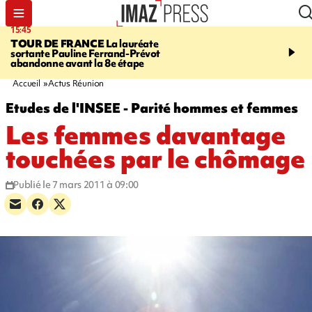
15:45
20:17
TOUR DE FRANCE
La lauréate
À RETENIR CE SOIR
Sé
sortante Pauline Ferrand-Prévot
routière, concours de nou
abandonne avant la 8e étape
du littoral fermée, courr
Darmanin et évacuation
Accueil
Actus Réunion
Etudes de l'INSEE - Parité hommes et femmes
Les femmes davantage
touchées par le chômage
Publié le 7 mars 2011 à 09:00