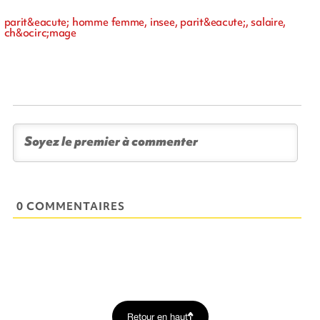
parit&eacute; homme femme, insee, parit&eacute;, salaire,
ch&ocirc;mage
0 COMMENTAIRES
Retour en haut