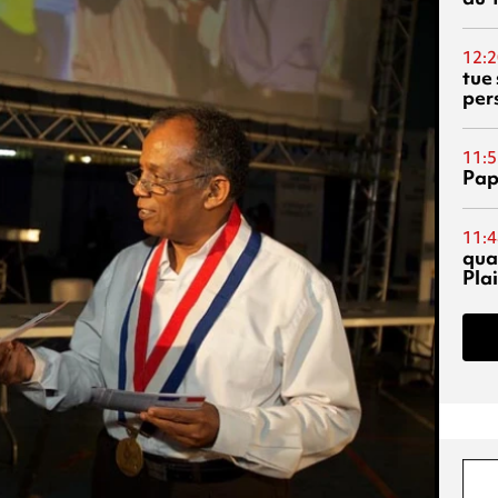
12:2
tue
per
11:5
Pap
11:4
qual
Pla