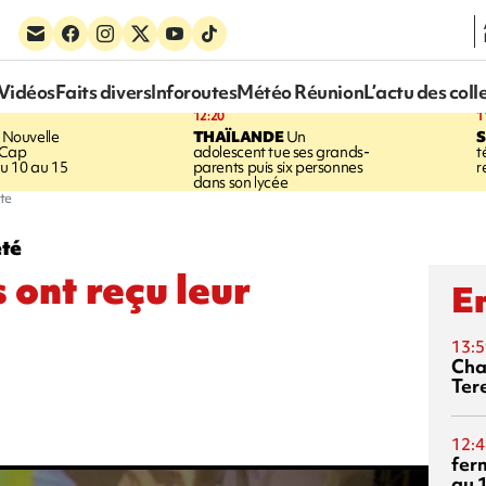
Vidéos
Faits divers
Inforoutes
Météo Réunion
L’actu des coll
12:20
1
Nouvelle
THAÏLANDE
Un
S
 Cap
adolescent tue ses grands-
t
u 10 au 15
parents puis six personnes
r
dans son lycée
rte
eté
 ont reçu leur
En
13:5
Cha
Ter
12:4
fer
au 