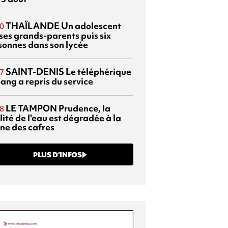
THAÏLANDE
Un adolescent
0
 ses grands-parents puis six
sonnes dans son lycée
SAINT-DENIS
Le téléphérique
7
ang a repris du service
LE TAMPON
Prudence, la
8
ité de l'eau est dégradée à la
ine des cafres
PLUS D’INFOS