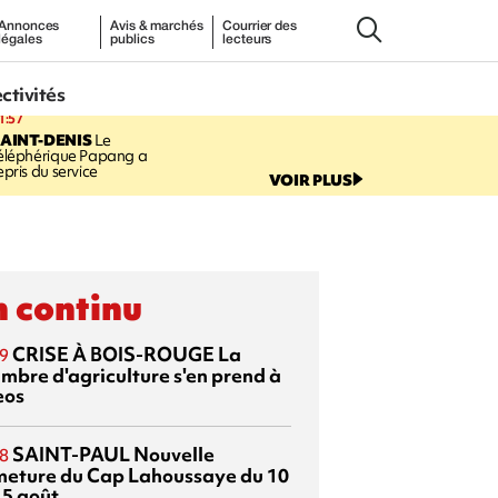
Annonces
Avis & marchés
Courrier des
légales
publics
lecteurs
ectivités
1:57
AINT-DENIS
Le
éléphérique Papang a
epris du service
VOIR PLUS
 continu
CRISE À BOIS-ROUGE
La
9
mbre d'agriculture s'en prend à
eos
SAINT-PAUL
Nouvelle
8
meture du Cap Lahoussaye du 10
15 août