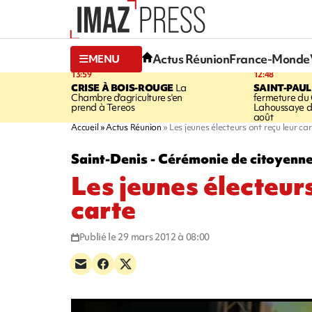
Actus Réunion
France-Monde
MENU
13:59
12:48
CRISE À BOIS-ROUGE
La
SAINT-PAUL
Chambre d'agriculture s'en
fermeture du
prend à Tereos
Lahoussaye d
août
Accueil
Actus Réunion
Les jeunes électeurs ont reçu leur ca
Saint-Denis - Cérémonie de citoyenn
Les jeunes électeurs
carte
Publié le 29 mars 2012 à 08:00