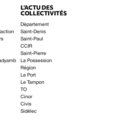
L’ACTU DES
COLLECTIVITÉS
Département
daction
Saint-Denis
rs
Saint-Paul
CCIR
Saint-Pierre
 gadyamb
La Possession
Région
Le Port
Le Tampon
TO
Cinor
Civis
Sidélec