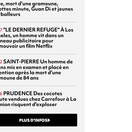
sie, mort d'une gramoune,
ottes minute, Guan Di et jeunes
tballeurs
"LE DERNIER REFUGE"
À Los
7
eles, un homme vit dans un
neau publicitaire pour
mouvoir un film Netflix
SAINT-PIERRE
Un homme de
2
ans mis en examen et placé en
ention après la mort d'une
moune de 84 ans
PRUDENCE
Des cocotes
6
ute vendues chez Carrefour à La
nion risquent d'exploser
PLUS D’INFOS