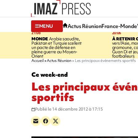
Actus Réunion
France-Monde
MENU
21:08
20:06
MONDE
Arabie saoudite,
À RETENIR 
Pakistan et Turquie scellent
vers l'Asie, mo
un pacte de défense en
gramoune, co
pleine guerre au Moyen-
Guan Di et je
Orient
footballeurs
Accueil
Actus Réunion
Les principaux événements sportifs
Ce week-end
Les principaux évé
sportifs
Publié le 14 décembre 2012 à 17:15