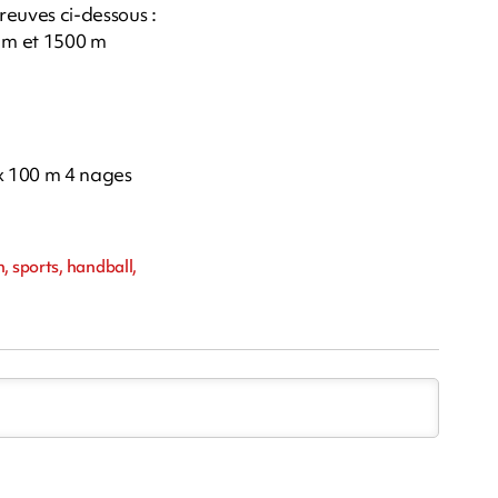
reuves ci-dessous :
0 m et 1500 m
4 x 100 m 4 nages
, sports, handball,