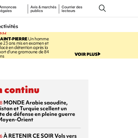
Annonces
Avis & marchés
Courrier des
légales
publics
lecteurs
ectivités
6:32
AINT-PIERRE
Un homme
e 23 ans mis en examen et
lacé en détention après la
ort d'une gramoune de 84
VOIR PLUS
ns
 continu
MONDE
Arabie saoudite,
8
istan et Turquie scellent un
te de défense en pleine guerre
Moyen-Orient
À RETENIR CE SOIR
Vols vers
6