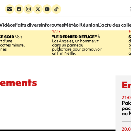
Vidéos
Faits divers
Inforoutes
Météo Réunion
L’actu des coll
17:17
1
CE SOIR
Vols
"LE DERNIER REFUGE"
À
S
rt d'une
Los Angeles, un homme vit
d
cottes minute,
dans un panneau
p
unes
publicitaire pour promouvoir
m
un film Netflix
a
nements
En
21:0
Pak
pac
au 
20:0