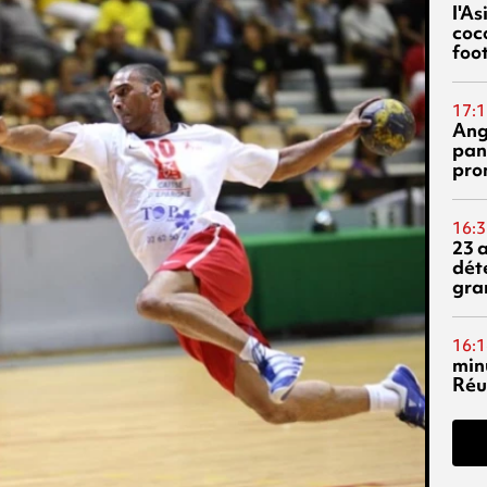
l'A
coc
foo
17:1
Ang
pan
pro
16:3
23 
dét
gra
16:1
min
Réu