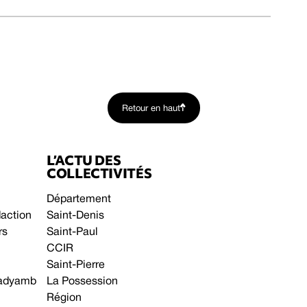
Retour en haut
L’ACTU DES
COLLECTIVITÉS
Département
daction
Saint-Denis
rs
Saint-Paul
CCIR
Saint-Pierre
 gadyamb
La Possession
Région