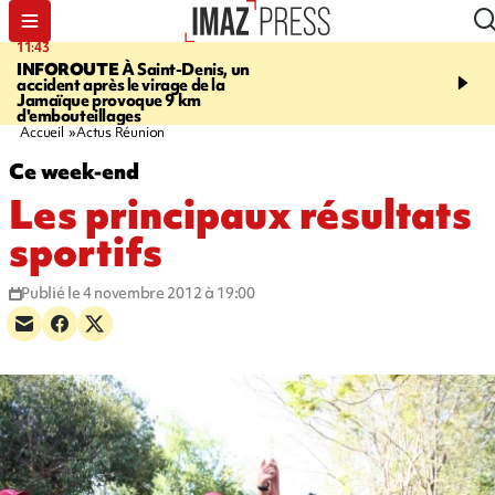
11:43
16:35
INFOROUTE
À Saint-Denis, un
PITON DE LA FOURN
accident après le virage de la
gendarmes évacuent un
Jamaïque provoque 9 km
randonneuse blessée, d
d'embouteillages
conditions météorologiqu
Accueil
Actus Réunion
Ce week-end
Les principaux résultats
sportifs
Publié le 4 novembre 2012 à 19:00