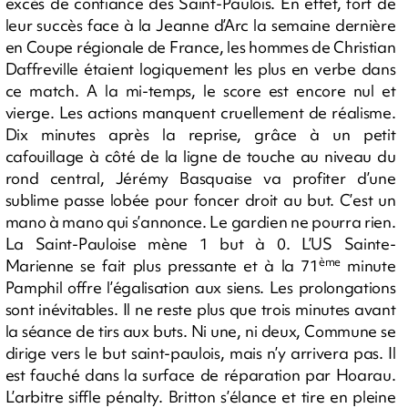
excès de confiance des Saint-Paulois. En effet, fort de
leur succès face à la Jeanne d’Arc la semaine dernière
en Coupe régionale de France, les hommes de Christian
Daffreville étaient logiquement les plus en verbe dans
ce match. A la mi-temps, le score est encore nul et
vierge. Les actions manquent cruellement de réalisme.
Dix minutes après la reprise, grâce à un petit
cafouillage à côté de la ligne de touche au niveau du
rond central, Jérémy Basquaise va profiter d’une
sublime passe lobée pour foncer droit au but. C’est un
mano à mano qui s’annonce. Le gardien ne pourra rien.
La Saint-Pauloise mène 1 but à 0. L’US Sainte-
ème
Marienne se fait plus pressante et à la 71
minute
Pamphil offre l’égalisation aux siens. Les prolongations
sont inévitables. Il ne reste plus que trois minutes avant
la séance de tirs aux buts. Ni une, ni deux, Commune se
dirige vers le but saint-paulois, mais n’y arrivera pas. Il
est fauché dans la surface de réparation par Hoarau.
L’arbitre siffle pénalty. Britton s’élance et tire en pleine