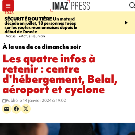
10:46
13:49
SÉCURITÉ ROUTIÈRE
Un motard
JUSTICE
Violences sexu
décède en juillet, 18 personnes tuées
mineurs - un courrier d
sur les routes réunionnaises depuis le
pointe les défaillances 
début de l'année
Accueil
Actus Réunion
À la une de ce dimanche soir
Les quatre infos à
retenir : centre
d'hébergement, Belal,
aéroport et cyclone
Publié le 14 janvier 2024 à 19:02