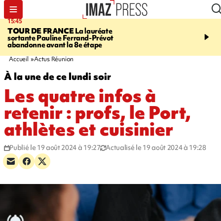
15:45
20:17
TOUR DE FRANCE
La lauréate
À RETENIR CE SOIR
Sé
sortante Pauline Ferrand-Prévot
routière, concours de nou
abandonne avant la 8e étape
du littoral fermée, courr
Darmanin et évacuation
Accueil
Actus Réunion
À la une de ce lundi soir
Les quatre infos à
retenir : profs, le Port,
athlètes et cuisinier
Publié le 19 août 2024 à 19:27
Actualisé le 19 août 2024 à 19:28