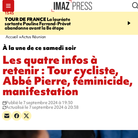
15:45
20:17
TOUR DE FRANCE
La lauréate
À RETENIR CE SOIR
Sé
sortante Pauline Ferrand-Prévot
routière, concours de nou
abandonne avant la 8e étape
du littoral fermée, courr
Darmanin et évacuation
Accueil
Actus Réunion
À la une de ce samedi soir
Les quatre infos à
retenir : Tour cycliste,
Abbé Pierre, féminicide,
manifestation
Publié le 7 septembre 2024 à 19:30
Actualisé le 7 septembre 2024 à 20:38