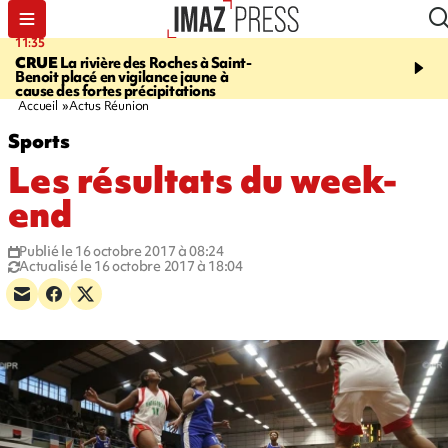
11:35
11:57
CRUE
La rivière des Roches à Saint-
SAINT-DENIS
Le télép
Benoit placé en vigilance jaune à
Papang a repris du servi
cause des fortes précipitations
Accueil
Actus Réunion
Sports
Les résultats du week-
end
Publié le 16 octobre 2017 à 08:24
Actualisé le 16 octobre 2017 à 18:04