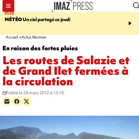
05:50
08:13
MÉTÉO
Un ciel partagé ce jeudi
MORT D'UNE GRAMO
SAINT-PIERRE
La victi
rouée de coups, un susp
en garde à vue
Accueil
Actus Réunion
En raison des fortes pluies
Les routes de Salazie et
de Grand Ilet fermées à
la circulation
Publié le 28 mars 2012 à 15:10