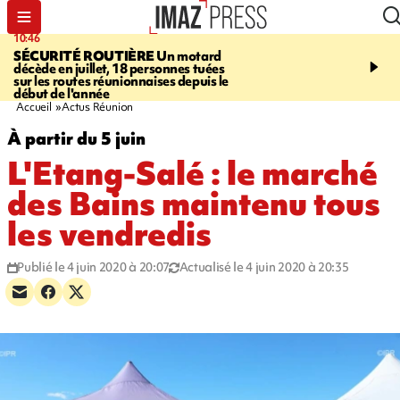
10:46
13:49
SÉCURITÉ ROUTIÈRE
Un motard
JUSTICE
Violences sexu
décède en juillet, 18 personnes tuées
mineurs - un courrier d
sur les routes réunionnaises depuis le
pointe les défaillances 
début de l'année
Accueil
Actus Réunion
À partir du 5 juin
L'Etang-Salé : le marché
des Bains maintenu tous
les vendredis
Publié le 4 juin 2020 à 20:07
Actualisé le 4 juin 2020 à 20:35