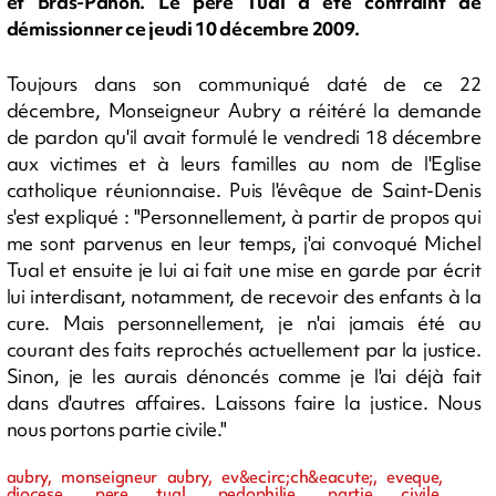
et Bras-Panon. Le père Tual a été contraint de
démissionner ce jeudi 10 décembre 2009.
Toujours dans son communiqué daté de ce 22
décembre, Monseigneur Aubry a réitéré la demande
de pardon qu'il avait formulé le vendredi 18 décembre
aux victimes et à leurs familles au nom de l'Eglise
catholique réunionnaise. Puis l'évêque de Saint-Denis
s'est expliqué : "Personnellement, à partir de propos qui
me sont parvenus en leur temps, j'ai convoqué Michel
Tual et ensuite je lui ai fait une mise en garde par écrit
lui interdisant, notamment, de recevoir des enfants à la
cure. Mais personnellement, je n'ai jamais été au
courant des faits reprochés actuellement par la justice.
Sinon, je les aurais dénoncés comme je l'ai déjà fait
dans d'autres affaires. Laissons faire la justice. Nous
nous portons partie civile."
aubry, monseigneur aubry, ev&ecirc;ch&eacute;, eveque,
diocese, pere tual, pedophilie, partie civile,