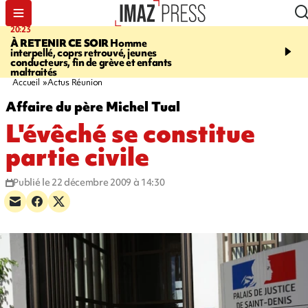
20:23
06:04
À RETENIR CE SOIR
Homme
EMPLOIS
Difficultés d
interpellé, coprs retrouvé, jeunes
à La Réunion - des agric
conducteurs, fin de grève et enfants
envisagent de mettre des
maltraités
étrangers dans les cha
Accueil
Actus Réunion
Affaire du père Michel Tual
L'évêché se constitue
partie civile
Publié le 22 décembre 2009 à 14:30