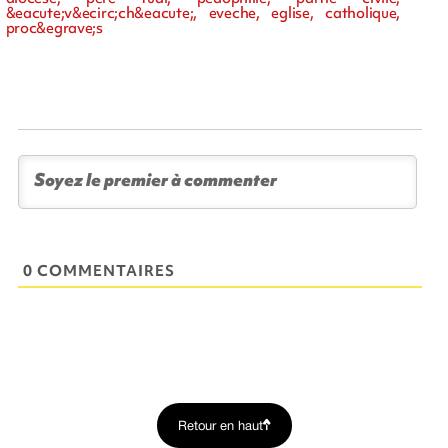
&eacute;v&ecirc;ch&eacute;, eveche, eglise, catholique,
proc&egrave;s
0 COMMENTAIRES
Retour en haut