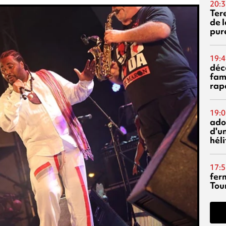
20:3
Ter
de l
pur
19:4
déc
fam
rap
19:0
ado
d'un
hél
17:5
fer
Tour