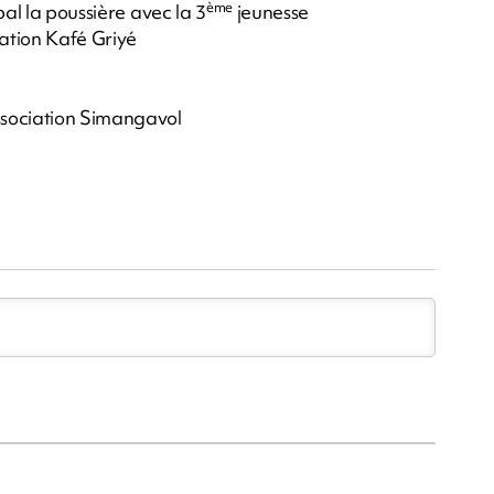
ème
bal la poussière avec la 3
jeunesse
ation Kafé Griyé
ssociation Simangavol