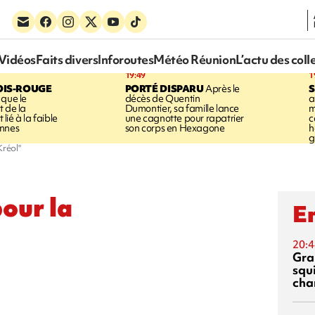
Vidéos
Faits divers
Inforoutes
Météo Réunion
L’actu des coll
19:49
1
OIS-ROUGE
PORTÉ DISPARU
Après le
S
 que le
décès de Quentin
a
t de la
Dumontier, sa famille lance
m
ié à la faible
une cagnotte pour rapatrier
c
annes
son corps en Hexagone
h
g
Kréol"
our la
En
20:4
Gra
squ
cha