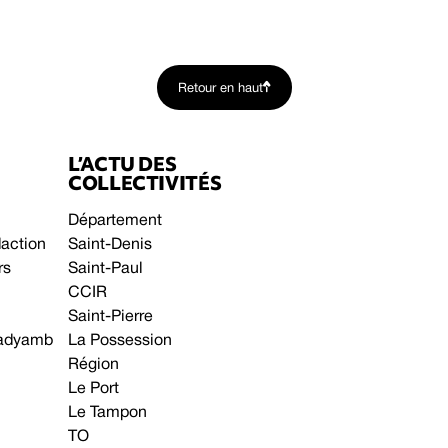
Retour en haut
L’ACTU DES
COLLECTIVITÉS
Département
daction
Saint-Denis
rs
Saint-Paul
CCIR
Saint-Pierre
 gadyamb
La Possession
Région
Le Port
Le Tampon
TO