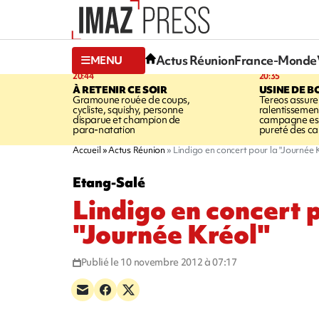
Actus Réunion
France-Monde
MENU
20:44
20:35
À RETENIR CE SOIR
USINE DE B
Gramoune rouée de coups,
Tereos assure
cycliste, squishy, personne
ralentissemen
disparue et champion de
campagne est l
para-natation
pureté des c
Accueil
Actus Réunion
Lindigo en concert pour la "Journée 
Etang-Salé
Lindigo en concert p
"Journée Kréol"
Publié le 10 novembre 2012 à 07:17