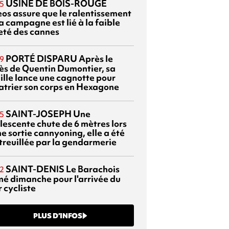
USINE DE BOIS-ROUGE
5
eos assure que le ralentissement
a campagne est lié à la faible
eté des cannes
PORTÉ DISPARU
Après le
9
ès de Quentin Dumontier, sa
ille lance une cagnotte pour
atrier son corps en Hexagone
SAINT-JOSEPH
Une
5
lescente chute de 6 mètres lors
e sortie cannyoning, elle a été
itreuillée par la gendarmerie
SAINT-DENIS
Le Barachois
2
mé dimanche pour l'arrivée du
 cycliste
PLUS D’INFOS