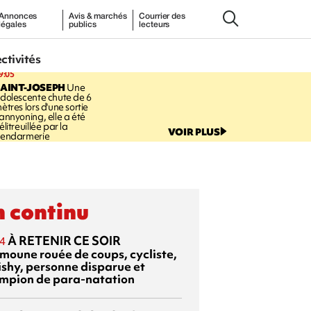
Annonces
Avis & marchés
Courrier des
légales
publics
lecteurs
ectivités
9:05
AINT-JOSEPH
Une
dolescente chute de 6
ètres lors d'une sortie
annyoning, elle a été
élitreuillée par la
VOIR PLUS
endarmerie
 continu
À RETENIR CE SOIR
4
moune rouée de coups, cycliste,
ishy, personne disparue et
mpion de para-natation