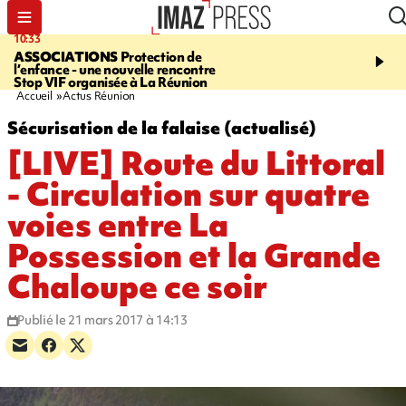
10:33
15:03
ASSOCIATIONS
Protection de
CANADA
Vaste feu de 
l’enfance - une nouvelle rencontre
l'ouest du pays, 20.000 
Stop VIF organisée à La Réunion
l'état d'urgence déclaré
Accueil
Actus Réunion
Sécurisation de la falaise (actualisé)
[LIVE] Route du Littoral
- Circulation sur quatre
voies entre La
Possession et la Grande
Chaloupe ce soir
Publié le 21 mars 2017 à 14:13