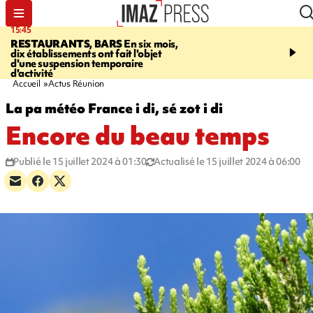
15:45
17:17
RESTAURANTS, BARS
En six mois,
"LE DERNIER REFUG
dix établissements ont fait l'objet
Angeles, un homme vit 
d'une suspension temporaire
panneau publicitaire po
d'activité
promouvoir un film Netf
Accueil
Actus Réunion
La pa météo France i di, sé zot i di
Encore du beau temps
Publié le 15 juillet 2024 à 01:30
Actualisé le 15 juillet 2024 à 06:00