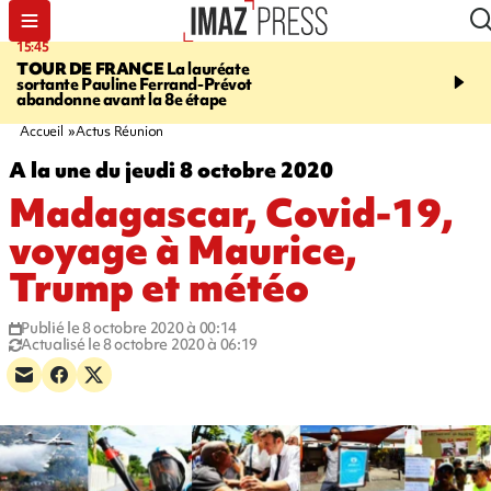
15:45
20:17
TOUR DE FRANCE
La lauréate
À RETENIR CE SOIR
Sé
sortante Pauline Ferrand-Prévot
routière, concours de nou
abandonne avant la 8e étape
du littoral fermée, courr
Darmanin et évacuation
Accueil
Actus Réunion
A la une du jeudi 8 octobre 2020
Madagascar, Covid-19,
voyage à Maurice,
Trump et météo
Publié le 8 octobre 2020 à 00:14
Actualisé le 8 octobre 2020 à 06:19