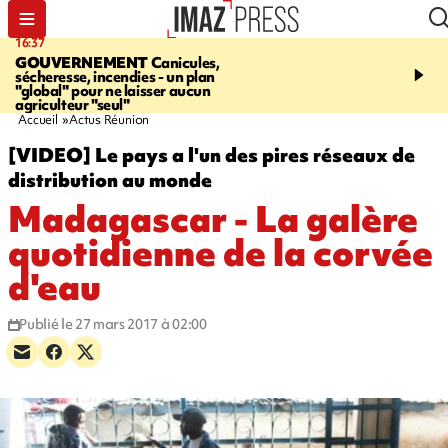
16:37
20:23
GOUVERNEMENT
Canicules,
À RETENIR CE SOIR
H
sécheresse, incendies - un plan
interpellé, coprs retrouv
"global" pour ne laisser aucun
conducteurs, fin de grèv
agriculteur "seul"
maltraités
Accueil
Actus Réunion
[VIDEO] Le pays a l'un des pires réseaux de
distribution au monde
Madagascar - La galère
quotidienne de la corvée
d'eau
Publié le 27 mars 2017 à 02:00