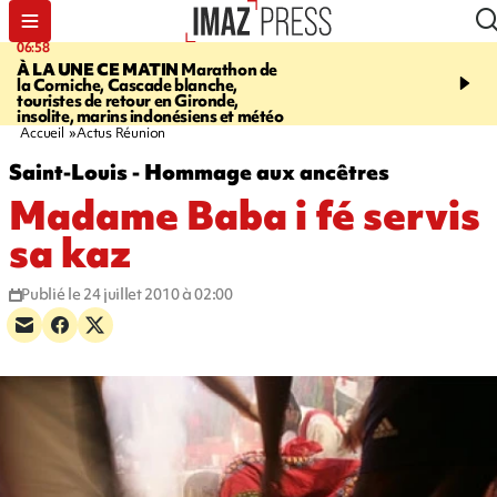
06:58
09:14
À LA UNE CE MATIN
Marathon de
GIRONDE
Retour timid
la Corniche, Cascade blanche,
touristes au Porge, enco
touristes de retour en Gironde,
par le mégafeu
insolite, marins indonésiens et météo
Accueil
Actus Réunion
Saint-Louis - Hommage aux ancêtres
Madame Baba i fé servis
sa kaz
Publié le 24 juillet 2010 à 02:00