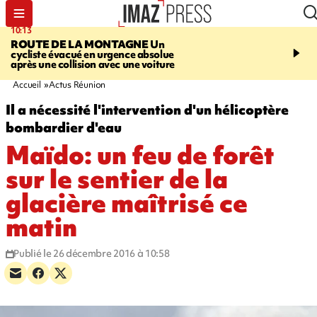
10:13
12:23
ROUTE DE LA MONTAGNE
Un
PRUDENCE
Les jouets
cycliste évacué en urgence absolue
peuvent éclater et brûler
après une collision avec une voiture
Accueil
Actus Réunion
Il a nécessité l'intervention d'un hélicoptère
bombardier d'eau
Maïdo: un feu de forêt
sur le sentier de la
glacière maîtrisé ce
matin
Publié le 26 décembre 2016 à 10:58