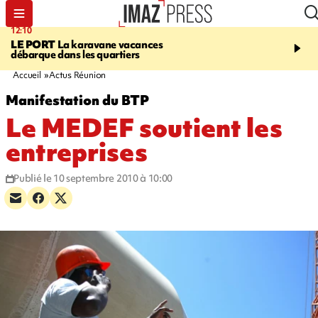
12:10
16:49
LE PORT
La karavane vacances
ÉTANG-SALÉ
Un requi
débarque dans les quartiers
bouledogue observé près
de baignade, le spot év
Accueil
Actus Réunion
Manifestation du BTP
Le MEDEF soutient les
entreprises
Publié le 10 septembre 2010 à 10:00