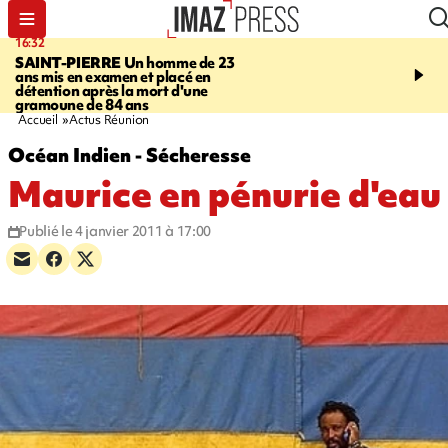
16:32
21:08
SAINT-PIERRE
Un homme de 23
MONDE
Arabie saoudit
ans mis en examen et placé en
et Turquie scellent un p
détention après la mort d'une
défense en pleine guerr
gramoune de 84 ans
Orient
Accueil
Actus Réunion
Océan Indien - Sécheresse
Maurice en pénurie d'eau
Publié le 4 janvier 2011 à 17:00