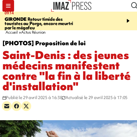
09:14
13:09
GIRONDE
Retour timide des
CONFLIT
Des échanges
touristes au Porge, encore meurtri
font cinq morts en Ukrai
par le mégafeu
Russie
Accueil
Actus Réunion
[PHOTOS] Proposition de loi
Saint-Denis : des jeunes
médecins manifestent
contre "la fin à la liberté
d'installation"
Publié le 29 avril 2025 à 16:38
Actualisé le 29 avril 2025 à 17:05