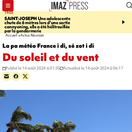
19:05
20:44
SAINT-JOSEPH
Une adolescente
À RETENIR CE SOIR
G
chute de 6 mètres lors d'une sortie
rouée de coups, cycliste,
cannyoning, elle a été hélitreuillée
personne disparue et c
par la gendarmerie
para-natation
Accueil
Actus Réunion
La pa météo France i di, sé zot i di
Du soleil et du vent
Publié le 14 août 2024 à 01:30
Actualisé le 14 août 2024 à 06:17