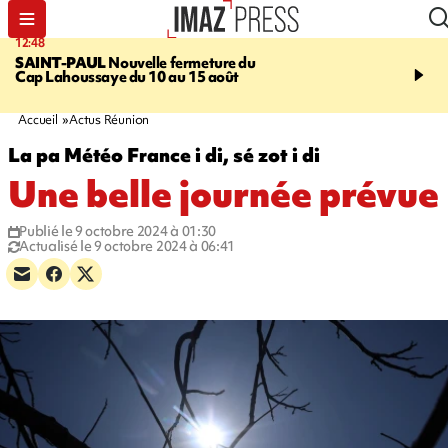
12:48
14:23
SAINT-PAUL
Nouvelle fermeture du
AFRIQUE DU SUD
Aprè
Cap Lahoussaye du 10 au 15 août
massif de migrants, la p
main-d'œuvre dans la na
ciel
Accueil
Actus Réunion
La pa Météo France i di, sé zot i di
Une belle journée prévue
Publié le 9 octobre 2024 à 01:30
Actualisé le 9 octobre 2024 à 06:41