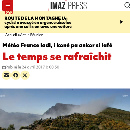
10:13
12:23
ROUTE DE LA MONTAGNE
Un
PRUDENCE
Les jouets
cycliste évacué en urgence absolue
peuvent éclater et brûler
après une collision avec une voiture
Accueil
Actus Réunion
Météo France ladi, i koné pa ankor si lafé
Le temps se rafraîchit
Publié le 24 avril 2017 à 00:30